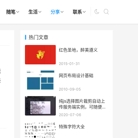
随笔
生活
分享
联系
热门文章
红色圣地，醉美遵义
2015-01-31
能
网页布局设计基础
美
伦
2010-09-05
聚
纯js选择图片裁剪自动上
传服务端实例，可随便测
计
试
2020-07-06
特殊字符大全