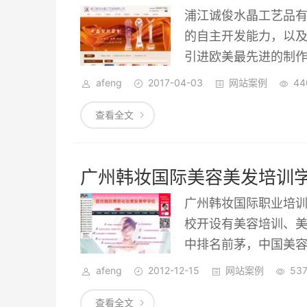
浦江诚俊水晶工艺品
的自主开发能力，以
引进欧美最先进的制
雅、精美绝伦的各种水
afeng
2017-04-03
网站案例
44
礼品等。并多次为政
查看全文
晶厂家。
广州韩妆国际美容美发培训
广州韩妆国际职业培
校开设有美容培训、
中排名前茅，中国美
学多年来坚持诚信办
afeng
2012-12-15
网站案例
53
学校大部分学生都是
查看全文
美甲行业培训了一批