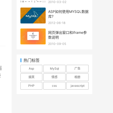
2010-03-02
ASP如何使用MYSQL数据
库?
2012-06-18
网页弹出窗口和iframe参
数说明
2010-09-05
热门标签
百
Asp
MySql
广告
短
搞笑
情感
相册
鱼
PHP
css
javascript
。