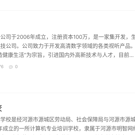
，争做世界一流的美容美发学校”。
公司于2006年成立，注册资本100万，是一家集开发，
科技公司。公司致力于开发高清数字领域的各类视听产品
造健康生活”为宗旨，引进国内外高新技术与人才，目前公
专业技术人员，通过公司全方位的努力造就卓越的产品服
76
0
校
训学校是经河源市源城区劳动局、社会保障局与河源市源
6年成立的一所计算机专业培训学校，隶属于河源市明智网