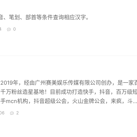
音、笔划、部首等条件查询相应汉字。
4
0
2019年，经由广州赛美娱乐传媒有限公司创办，是一家
，千万粉丝造星基地！目前成功打造快手，抖音，百万级
手mcn机构，抖音超级公会，火山金牌公会，来疯，斗
有专业完善的培训体系，致力打造中国一流网红孵化平台
06
2