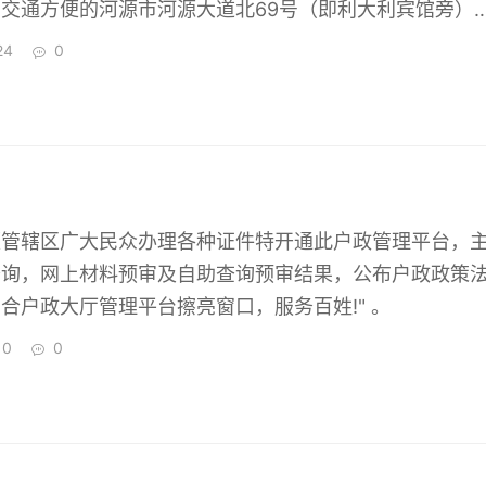
交通方便的河源市河源大道北69号（即利大利宾馆旁）
源市源城区劳动和社会保障局指定的广东省河源市源城区再
24
0
年由河源市源城区劳动局和社会保障局授权的计算机考试认
家信息产业部授予CEAC河源地区为一考试认证中心，国家
信息技术应用培训教育工程河源市地区为一考试认证中心。
便管辖区广大民众办理各种证件特开通此户政管理平台，
查询，网上材料预审及自助查询预审结果，公布户政政策
合户政大厅管理平台擦亮窗口，服务百姓!" 。
10
0