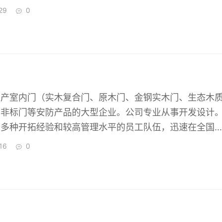
晶会议礼品、水晶办公礼品、同学聚会纪念品、 水晶庆
29
0
府机关、社会团体、工商企业成功设计制作出了特色礼品
水晶工艺品，其用料考究、工艺精细、典雅美观、具有较
值。适合于会议！
生产室内门（实木复合门、原木门、金钢实木门、生态木
、非标门等安防产品的大型企业。公司专业从事开发设计
的多种开拓经验和较高管理水平的员工队伍，迅速在全国
商，并为广大用户提供优质的产品和周到的服务。
16
0