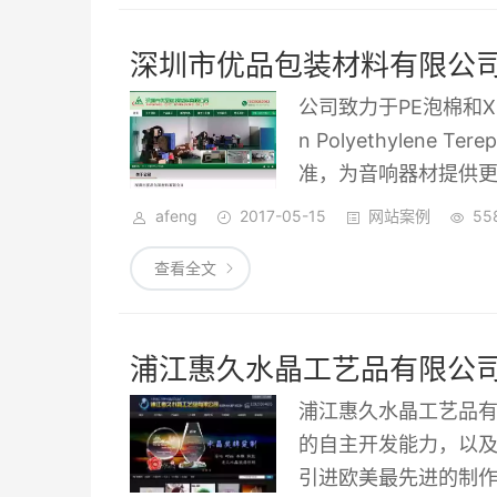
深圳市优品包装材料有限公
公司致力于PE泡棉和X
n Polyethylene T
准，为音响器材提供更
保测试，让产品畅销
afeng
2017-05-15
网站案例
55
售后服务，真诚对待
查看全文
多方面的广泛合作，为每一
acking.com/
浦江惠久水晶工艺品有限公
浦江惠久水晶工艺品
的自主开发能力，以
引进欧美最先进的制