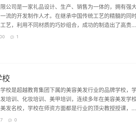
有限公司是一家礼品设计、生产、销售为一体的，拥有强
及一流的开发制作人才。在继承中国传统工艺的精髓的同
作工艺，利用不同材质的巧妙组合，成功的制造出了高贵
晶会议礼品、水晶办公礼品、同学聚会纪念品、 水晶庆
00
1
府机关、社会团体、工商企业成功设计制作出了特色礼品
学校
训学校是超越教育集团下属的美容美发行业的品牌学校，
美发培训、化妆培训、美甲培训，连续多年在美容美发学
容美发名校，学校在师资方面都是行业的顶尖教授授课，
学，中途不收费，不推销产品，赢得广大学生的口碑赞美
77
0
学生学了好然后告诉亲朋好友介绍过来的，为美容美发化
又一批的优秀人才，学美容美发化妆美甲，就选择超岳国