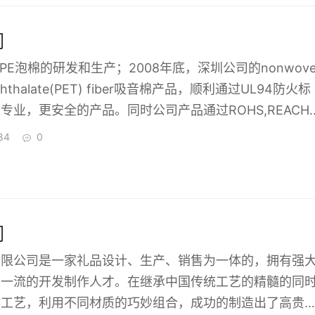
司
PE泡棉的研发和生产；2008年底，深圳公司的nonwov
erephthalate(PET) fiber吸音棉产品，顺利通过UL94防火标
专业，更安全的产品。同时公司产品通过ROHS,REACH
欧美国家。公司成立以来，坚持以优良的产品品质和一流
84
0
每一个客户。公司愿与同内外同行加强技术，生产和贸易
位用户奉献自己的力量。网址：http://www.sztop
司
有限公司是一家礼品设计、生产、销售为一体的，拥有强
及一流的开发制作人才。在继承中国传统工艺的精髓的同
作工艺，利用不同材质的巧妙组合，成功的制造出了高贵