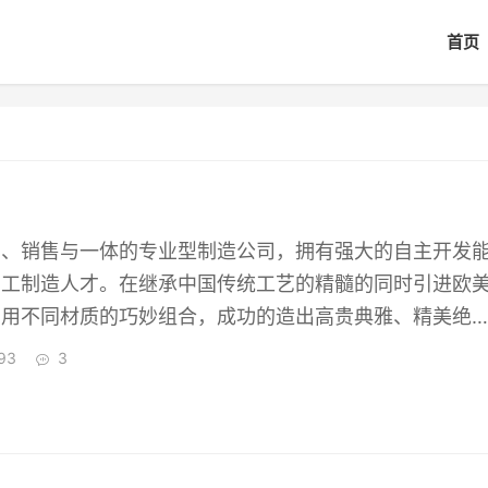
首页
产、销售与一体的专业型制造公司，拥有强大的自主开发
加工制造人才。在继承中国传统工艺的精髓的同时引进欧
利用不同材质的巧妙组合，成功的造出高贵典雅、精美绝
艺品、奖品纪念品、水晶会议礼品、水晶办公礼品、同学
93
3
礼品等。并多次为政府机关、社会团体、工商企业成功设
og/upload/202203yanxin_sj_01.webp