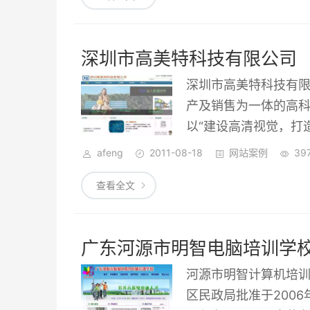
学校。“誓办中国最好
深圳市高美特科技有限公司
深圳市高美特科技有限
产及销售为一体的高
以“建设高清视觉，打
司90%为均为该领域
afeng
2011-08-18
网站案例
39
于社会。
查看全文
广东河源市明智电脑培训学
河源市明智计算机培
区民政局批准于200