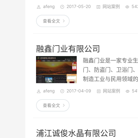
雅、精美绝伦的各种水
afeng
2017-05-20
网站案例
54
礼品等。并多次为政
查看全文
晶厂家。我们生产的
的欣赏价值和收藏价
融鑫门业有限公司
融鑫门业是一家专业
门、防盗门、卫浴门
制造工业与民用领域
地成立代理商、分销
afeng
2017-04-09
网站案例
54
查看全文
浦江诚俊水晶有限公司