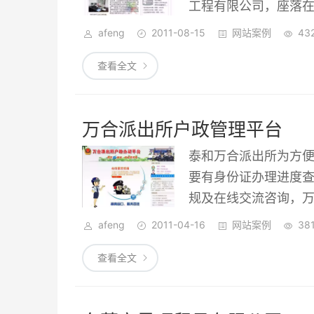
工程有限公司，座落在
学校是2006年由河
afeng
2011-08-15
网站案例
43
业培训基地。2006
查看全文
中心，2007年由国
育部授予ITAT全国
万合派出所户政管理平台
泰和万合派出所为方
要有身份证办理进度
规及在线交流咨询，万
afeng
2011-04-16
网站案例
38
查看全文