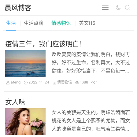
晨风博客
生活
生活点滴
情感物语
美文H5
疫情三年，我们应该明白！
反反复复的疫情让我们明白，钱财再
好，好不过生命，名利再大，大不过
健康，好好珍惜当下，不辜负每一个
今天。
afeng
2022-11-24
情感物语
1688
1
女人味
女人的美貌是天生的。明眸皓齿面若
桃花的女人是上帝赐予的尤物，而女
人的味道是自己的，吐气若兰柔情似